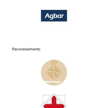
Reconeixements
: