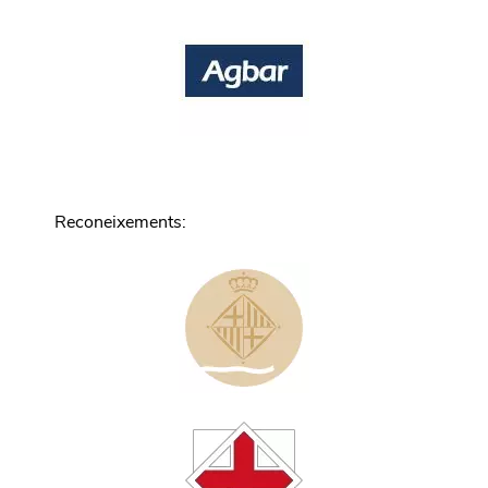
Reconeixements
: