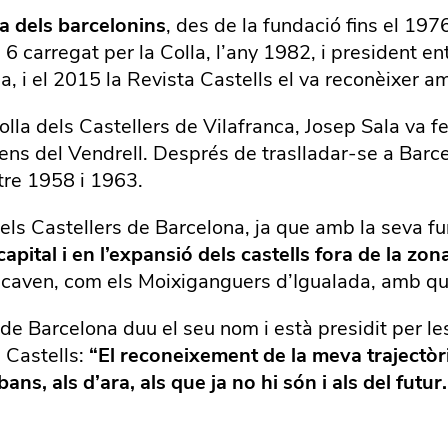
la dels barcelonins
, des de la fundació fins el 197
 6 carregat per la Colla, l’any 1982, i president e
a, i el 2015 la Revista Castells el va reconèixer am
lla dels Castellers de Vilafranca, Josep Sala va fe
ens del Vendrell. Després de traslladar-se a Barce
tre 1958 i 1963.
ls Castellers de Barcelona, ja que amb la seva f
pital i en l’expansió dels castells fora de la zona
ncaven, com els Moixiganguers d’Igualada, amb qui
 de Barcelona duu el seu nom i està presidit per l
a Castells:
“El reconeixement de la meva trajectòria 
d’abans, als d’ara, als que ja no hi són i als del futu