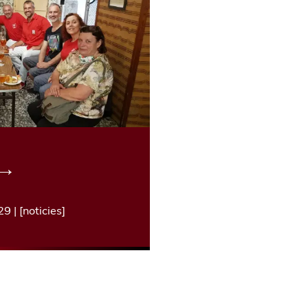
→
29
| [
noticies
]