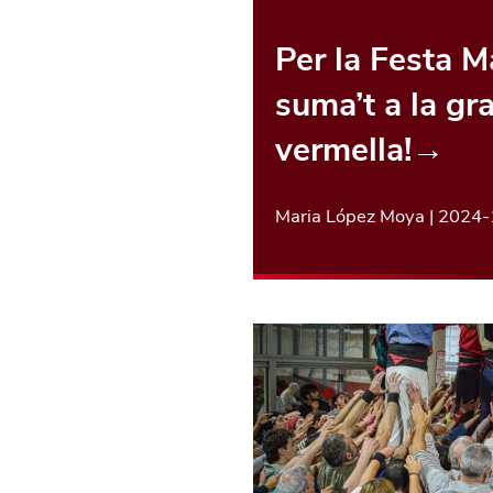
Per la Festa Ma
suma’t a la gr
vermella!
→
Maria López Moya
|
2024-