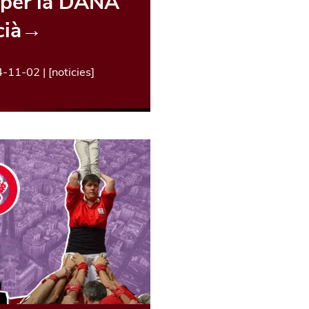
s per la DANA
cià
→
4-11-02
| [
noticies
]