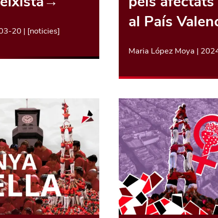
eixista
→
pels afectat
al País Valen
03-20
| [
noticies
]
Maria López Moya
|
202