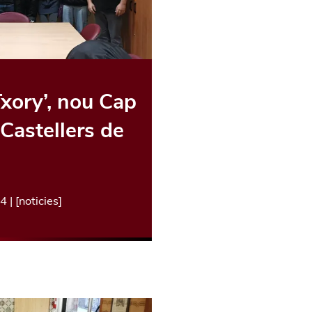
Txory’, nou Cap
 Castellers de
14
| [
noticies
]