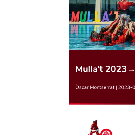
Mulla’t 2023
Òscar Montserrat
|
2023-