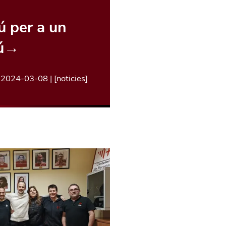
 per a un
ú
→
|
2024-03-08
| [
noticies
]