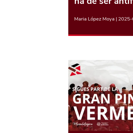
ha de ser antif
Maria López Moya
|
2025-