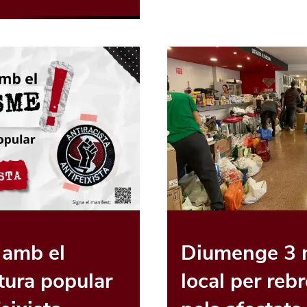
 amb el
Diumenge 3 n
ltura popular
local per reb