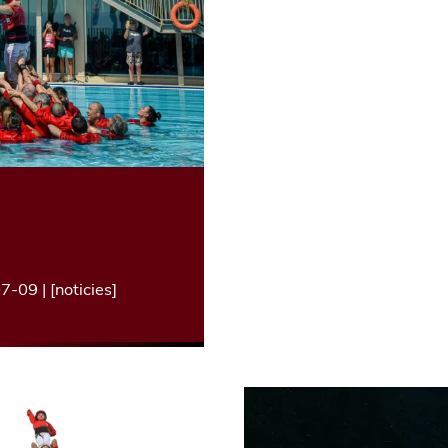
→
07-09
| [
noticies
]