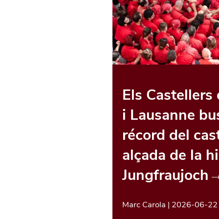
Els Castellers
i Lausanne bu
récord del cas
alçada de la hi
Jungfraujoch
Marc Carola
|
2026-06-22