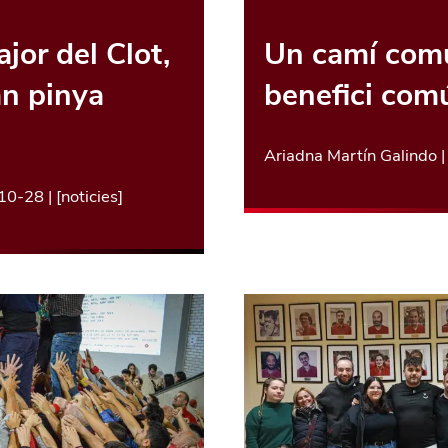
jor del Clot,
Un camí comú
an pinya
benefici com
Ariadna Martín Galindo
10-28
| [
noticies
]