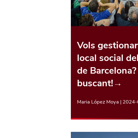
Vols gestionar
local social de
de Barcelona?
buscant!
→
Maria López Moya
|
2024-