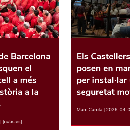
 de Barcelona
Els Casteller
squen el
posen en mar
tell a més
per instal·la
stòria a la
seguretat mo
→
Marc Carola
|
2026-04-
| [
noticies
]