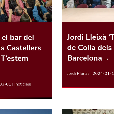
Jordi Lleixà ‘
 el bar del
de Colla dels
ls Castellers
Barcelona
→
 T’estem
Jordi Planas
|
2024-01-
03-01
| [
noticies
]