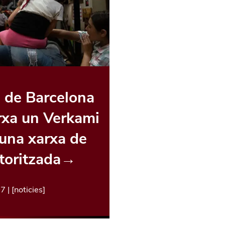
s de Barcelona
xa un Verkami
r una xarxa de
toritzada
→
07
| [
noticies
]