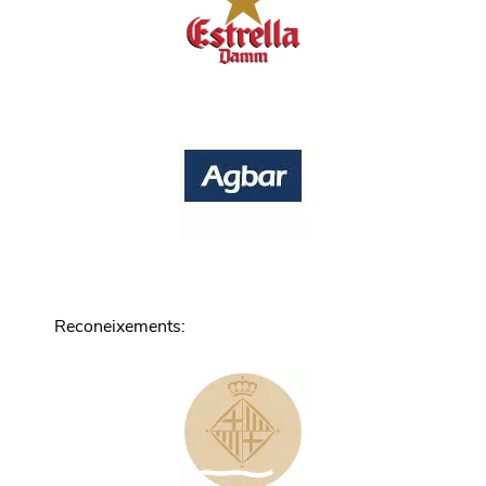
Reconeixements
: