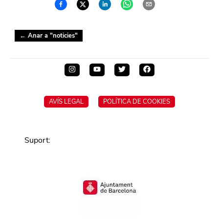
← Anar a "
noticies
"
AVÍS LEGAL
POLÍTICA DE COOKIES
Suport
: