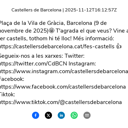
Castellers de Barcelona
|
2025-11-12T16:12:57Z
Plaça de la Vila de Gràcia, Barcelona (9 de
novembre de 2025)🤩 T'agrada el que veus? Vine 
fer castells, tothom hi té lloc! Més informació:
https://castellersdebarcelona.cat/fes-castells 👍
Segueix-nos a les xarxes: Twitter:
https://twitter.com/CdBCN Instagram:
https://www.instagram.com/castellersdebarcelona
Facebook:
https://www.facebook.com/castellersdebarcelona
Tiktok:
https://www.tiktok.com/@castellersdebarcelona