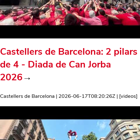
Castellers de Barcelona: 2 pilars
de 4 - Diada de Can Jorba
2026
→
Castellers de Barcelona
|
2026-06-17T08:20:26Z
| [
videos
]