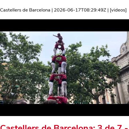
Castellers de Barcelona
|
2026-06-17T08:29:49Z
| [
videos
]
Castellers de Barcelona: 3 de 7 -