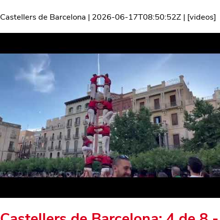
Castellers de Barcelona
|
2026-06-17T08:50:52Z
| [
videos
]
Castellers de Barcelona: 4 de 8 -