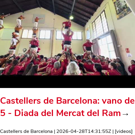
Castellers de Barcelona: vano de
5 - Diada del Mercat del Ram
→
Castellers de Barcelona
|
2026-04-28T14:31:55Z
| [
videos
]