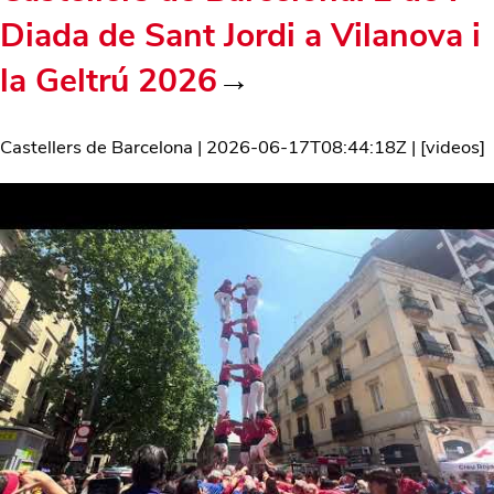
Diada de Sant Jordi a Vilanova i
la Geltrú 2026
→
Castellers de Barcelona
|
2026-06-17T08:44:18Z
| [
videos
]