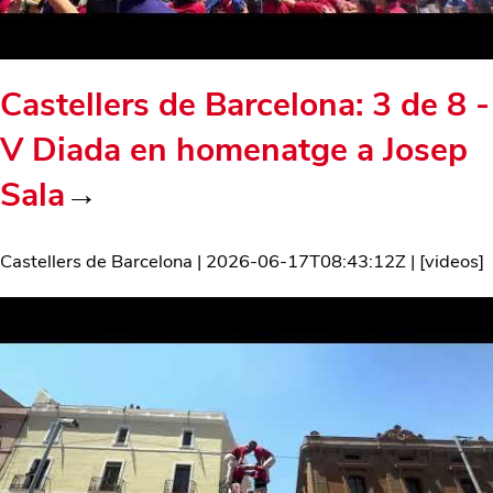
Castellers de Barcelona: 3 de 8 -
V Diada en homenatge a Josep
Sala
→
Castellers de Barcelona
|
2026-06-17T08:43:12Z
| [
videos
]