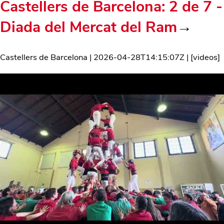
Castellers de Barcelona: 2 de 7 -
Diada del Mercat del Ram
→
Castellers de Barcelona
|
2026-04-28T14:15:07Z
| [
videos
]