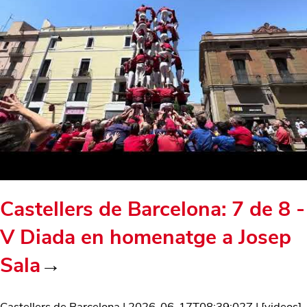
Castellers de Barcelona: 7 de 8 -
V Diada en homenatge a Josep
Sala
→
Castellers de Barcelona
|
2026-06-17T08:39:02Z
| [
videos
]