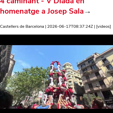
4 caminant - V Diada en
homenatge a Josep Sala
→
Castellers de Barcelona
|
2026-06-17T08:37:24Z
| [
videos
]