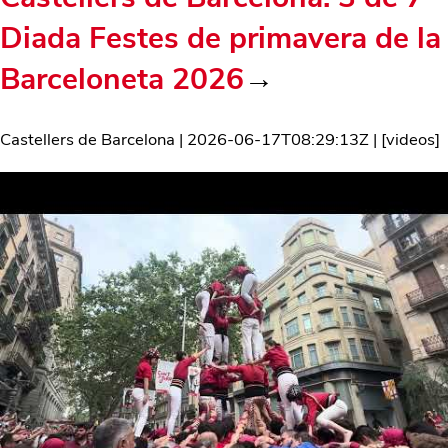
Diada Festes de primavera de la
Barceloneta 2026
→
Castellers de Barcelona
|
2026-06-17T08:29:13Z
| [
videos
]