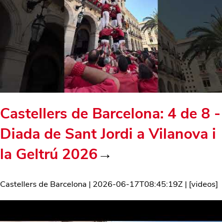
Castellers de Barcelona: 4 de 8 -
Diada de Sant Jordi a Vilanova i
la Geltrú 2026
→
Castellers de Barcelona
|
2026-06-17T08:45:19Z
| [
videos
]