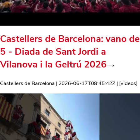
Castellers de Barcelona: vano de
5 - Diada de Sant Jordi a
Vilanova i la Geltrú 2026
→
Castellers de Barcelona
|
2026-06-17T08:45:42Z
| [
videos
]