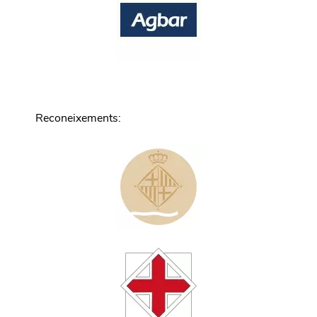
Reconeixements
: