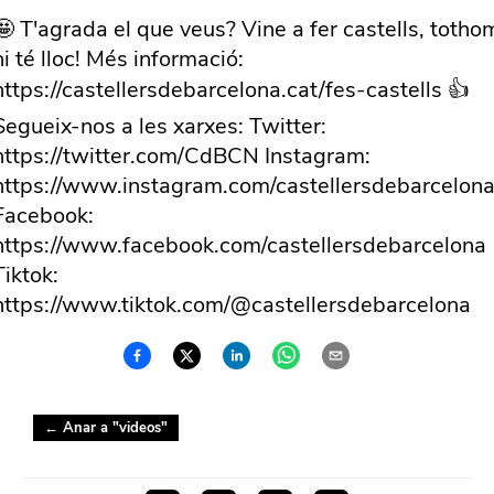
🤩 T'agrada el que veus? Vine a fer castells, totho
hi té lloc! Més informació:
https://castellersdebarcelona.cat/fes-castells 👍
Segueix-nos a les xarxes: Twitter:
https://twitter.com/CdBCN Instagram:
https://www.instagram.com/castellersdebarcelona
Facebook:
https://www.facebook.com/castellersdebarcelona
Tiktok:
https://www.tiktok.com/@castellersdebarcelona
← Anar a "
videos
"