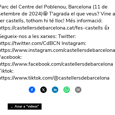
Parc del Centre del Poblenou, Barcelona (11 de
setembre de 2024)🤩 T'agrada el que veus? Vine 
fer castells, tothom hi té lloc! Més informació:
https://castellersdebarcelona.cat/fes-castells 👍
Segueix-nos a les xarxes: Twitter:
https://twitter.com/CdBCN Instagram:
https://www.instagram.com/castellersdebarcelona
Facebook:
https://www.facebook.com/castellersdebarcelona
Tiktok:
https://www.tiktok.com/@castellersdebarcelona
← Anar a "
videos
"