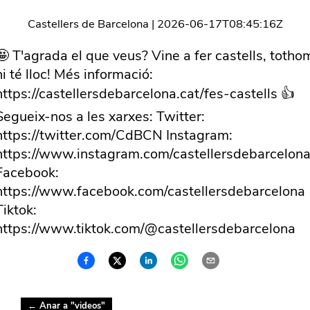
Castellers de Barcelona
|
2026-06-17T08:45:16Z
🤩 T'agrada el que veus? Vine a fer castells, totho
hi té lloc! Més informació:
https://castellersdebarcelona.cat/fes-castells 👍
Segueix-nos a les xarxes: Twitter:
https://twitter.com/CdBCN Instagram:
https://www.instagram.com/castellersdebarcelona
Facebook:
https://www.facebook.com/castellersdebarcelona
Tiktok:
https://www.tiktok.com/@castellersdebarcelona
← Anar a "
videos
"