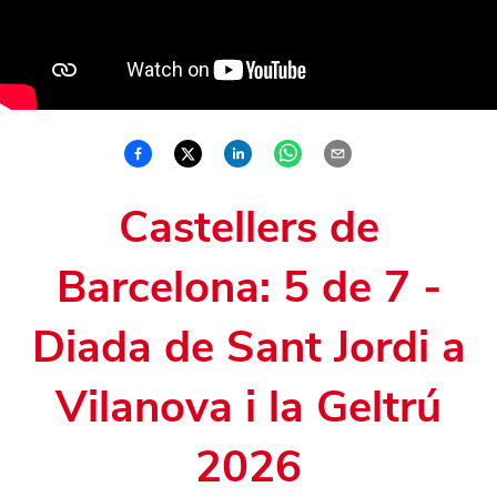
Castellers de
Barcelona: 5 de 7 -
Diada de Sant Jordi a
Vilanova i la Geltrú
2026