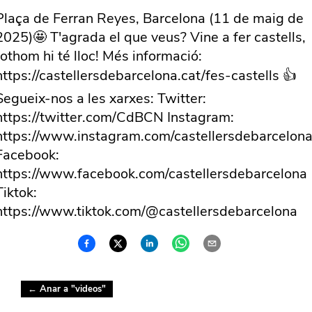
Plaça de Ferran Reyes, Barcelona (11 de maig de
2025)🤩 T'agrada el que veus? Vine a fer castells,
tothom hi té lloc! Més informació:
https://castellersdebarcelona.cat/fes-castells 👍
Segueix-nos a les xarxes: Twitter:
https://twitter.com/CdBCN Instagram:
https://www.instagram.com/castellersdebarcelona
Facebook:
https://www.facebook.com/castellersdebarcelona
Tiktok:
https://www.tiktok.com/@castellersdebarcelona
← Anar a "
videos
"