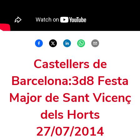
Castellers de
Barcelona:3d8 Festa
Major de Sant Vicenç
dels Horts
27/07/2014