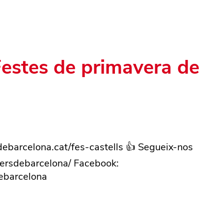
 Festes de primavera de
rsdebarcelona.cat/fes-castells 👍 Segueix-nos
llersdebarcelona/ Facebook:
debarcelona