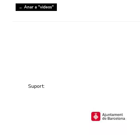
← Anar a "
videos
"
Suport
: