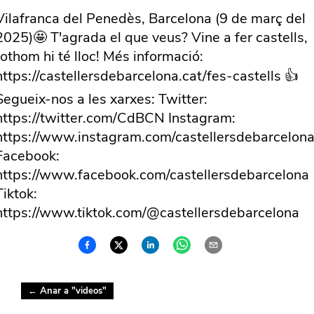
Vilafranca del Penedès, Barcelona (9 de març del
2025)🤩 T'agrada el que veus? Vine a fer castells,
tothom hi té lloc! Més informació:
https://castellersdebarcelona.cat/fes-castells 👍
Segueix-nos a les xarxes: Twitter:
https://twitter.com/CdBCN Instagram:
https://www.instagram.com/castellersdebarcelona
Facebook:
https://www.facebook.com/castellersdebarcelona
Tiktok:
https://www.tiktok.com/@castellersdebarcelona
← Anar a "
videos
"