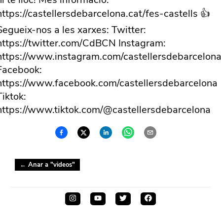
https://castellersdebarcelona.cat/fes-castells 👍
Segueix-nos a les xarxes: Twitter:
https://twitter.com/CdBCN Instagram:
https://www.instagram.com/castellersdebarcelona
Facebook:
https://www.facebook.com/castellersdebarcelona
Tiktok:
https://www.tiktok.com/@castellersdebarcelona
← Anar a "
videos
"