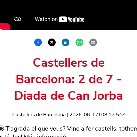
Castellers de
Barcelona: 2 de 7 -
Diada de Can Jorba
Castellers de Barcelona
|
2026-06-17T08:17:54Z
🤩 T'agrada el que veus? Vine a fer castells, totho
hi té lloc! Més informació: