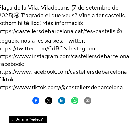
Plaça de la Vila, Viladecans (7 de setembre de
2025)🤩 T'agrada el que veus? Vine a fer castells,
tothom hi té lloc! Més informació:
https://castellersdebarcelona.cat/fes-castells 👍
Segueix-nos a les xarxes: Twitter:
https://twitter.com/CdBCN Instagram:
https://www.instagram.com/castellersdebarcelona
Facebook:
https://www.facebook.com/castellersdebarcelona
Tiktok:
https://www.tiktok.com/@castellersdebarcelona
← Anar a "
videos
"