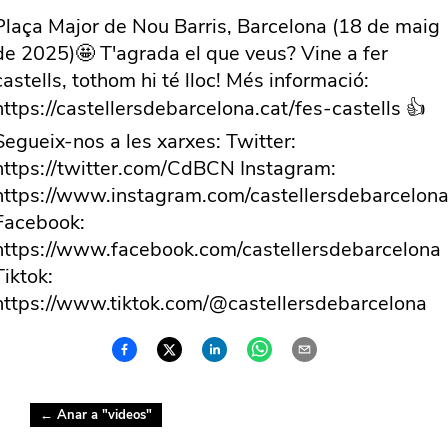
Plaça Major de Nou Barris, Barcelona (18 de maig
de 2025)🤩 T'agrada el que veus? Vine a fer
castells, tothom hi té lloc! Més informació:
https://castellersdebarcelona.cat/fes-castells 👍
Segueix-nos a les xarxes: Twitter:
https://twitter.com/CdBCN Instagram:
https://www.instagram.com/castellersdebarcelona
Facebook:
https://www.facebook.com/castellersdebarcelona
Tiktok:
https://www.tiktok.com/@castellersdebarcelona
← Anar a "
videos
"