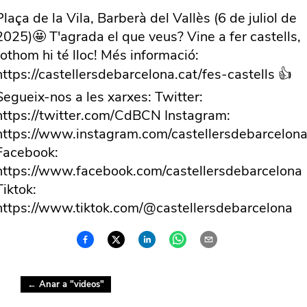
Plaça de la Vila, Barberà del Vallès (6 de juliol de
2025)🤩 T'agrada el que veus? Vine a fer castells,
tothom hi té lloc! Més informació:
https://castellersdebarcelona.cat/fes-castells 👍
Segueix-nos a les xarxes: Twitter:
https://twitter.com/CdBCN Instagram:
https://www.instagram.com/castellersdebarcelona
Facebook:
https://www.facebook.com/castellersdebarcelona
Tiktok:
https://www.tiktok.com/@castellersdebarcelona
← Anar a "
videos
"