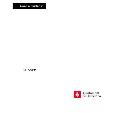
← Anar a "
videos
"
Suport
: