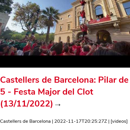
Castellers de Barcelona: Pilar de
5 - Festa Major del Clot
(13/11/2022)
→
Castellers de Barcelona
|
2022-11-17T20:25:27Z
| [
videos
]