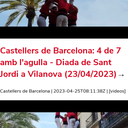
Castellers de Barcelona: 4 de 7
amb l'agulla - Diada de Sant
Jordi a Vilanova (23/04/2023)
→
Castellers de Barcelona
|
2023-04-25T08:11:38Z
| [
videos
]