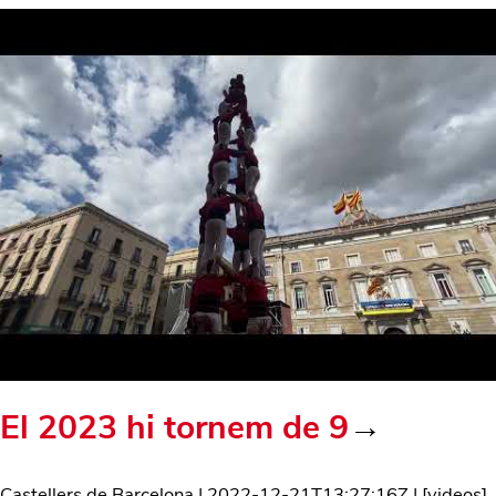
El 2023 hi tornem de 9
→
Castellers de Barcelona
|
2022-12-21T13:27:16Z
| [
videos
]