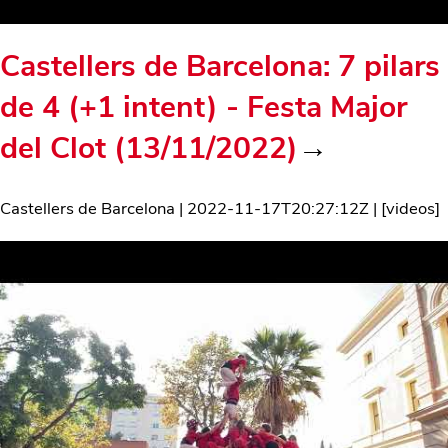
Castellers de Barcelona: 7 pilars
de 4 (+1 intent) - Festa Major
del Clot (13/11/2022)
→
Castellers de Barcelona
|
2022-11-17T20:27:12Z
| [
videos
]