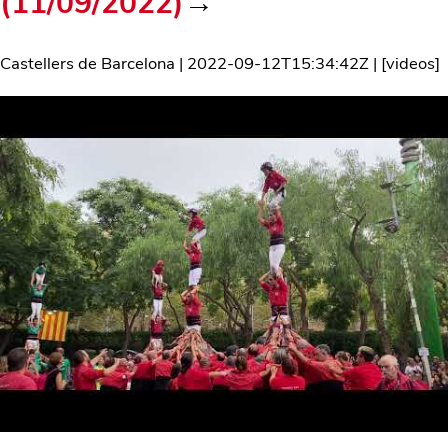
(11/09/2022)
→
Castellers de Barcelona
|
2022-09-12T15:34:42Z
| [
videos
]