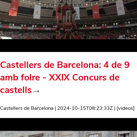
Castellers de Barcelona: 4 de 9
amb folre - XXIX Concurs de
castells
→
Castellers de Barcelona
|
2024-10-15T08:23:33Z
| [
videos
]