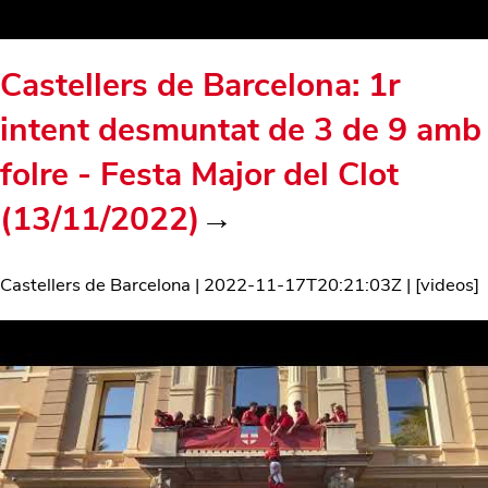
Castellers de Barcelona: 1r
intent desmuntat de 3 de 9 amb
folre - Festa Major del Clot
(13/11/2022)
→
Castellers de Barcelona
|
2022-11-17T20:21:03Z
| [
videos
]