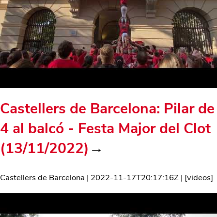
Castellers de Barcelona: Pilar de
4 al balcó - Festa Major del Clot
(13/11/2022)
→
Castellers de Barcelona
|
2022-11-17T20:17:16Z
| [
videos
]