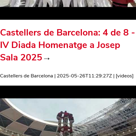
Castellers de Barcelona: 4 de 8 -
IV Diada Homenatge a Josep
Sala 2025
→
Castellers de Barcelona
|
2025-05-26T11:29:27Z
| [
videos
]