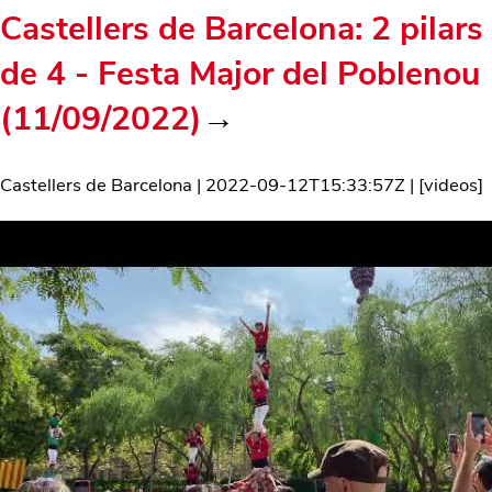
Castellers de Barcelona: 2 pilars
de 4 - Festa Major del Poblenou
(11/09/2022)
→
Castellers de Barcelona
|
2022-09-12T15:33:57Z
| [
videos
]