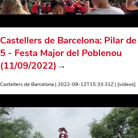
Castellers de Barcelona: Pilar de
5 - Festa Major del Poblenou
(11/09/2022)
→
Castellers de Barcelona
|
2022-09-12T15:33:31Z
| [
videos
]