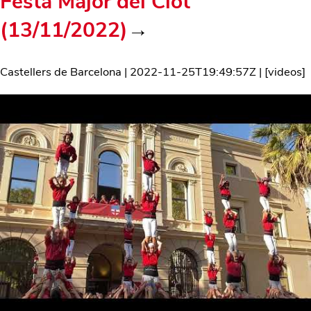
Festa Major del Clot
(13/11/2022)
→
Castellers de Barcelona
|
2022-11-25T19:49:57Z
| [
videos
]