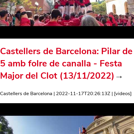
Castellers de Barcelona: Pilar de
5 amb folre de canalla - Festa
Major del Clot (13/11/2022)
→
Castellers de Barcelona
|
2022-11-17T20:26:13Z
| [
videos
]