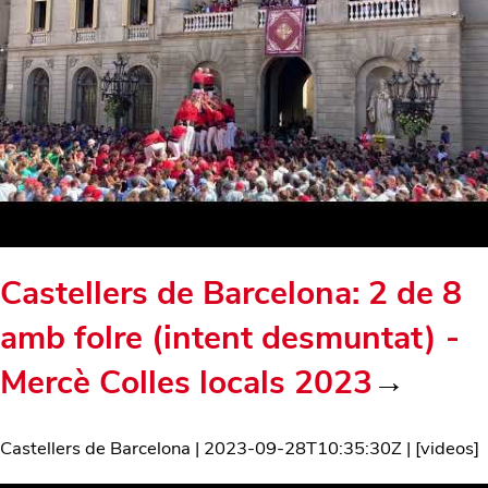
Castellers de Barcelona: 2 de 8
amb folre (intent desmuntat) -
Mercè Colles locals 2023
→
Castellers de Barcelona
|
2023-09-28T10:35:30Z
| [
videos
]