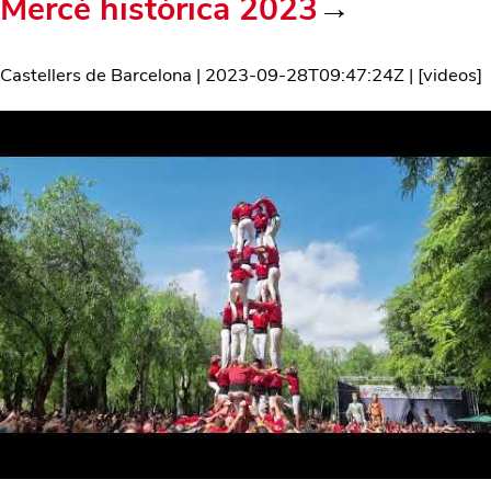
Mercè històrica 2023
→
Castellers de Barcelona
|
2023-09-28T09:47:24Z
| [
videos
]