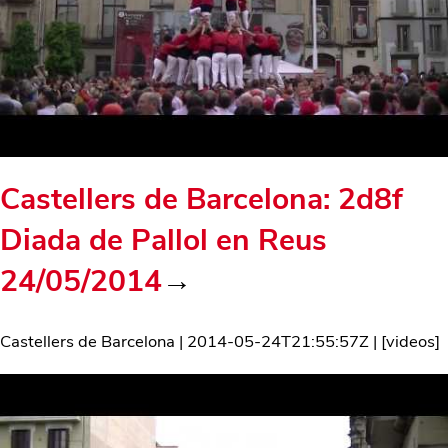
Castellers de Barcelona: 2d8f
Diada de Pallol en Reus
24/05/2014
→
Castellers de Barcelona
|
2014-05-24T21:55:57Z
| [
videos
]