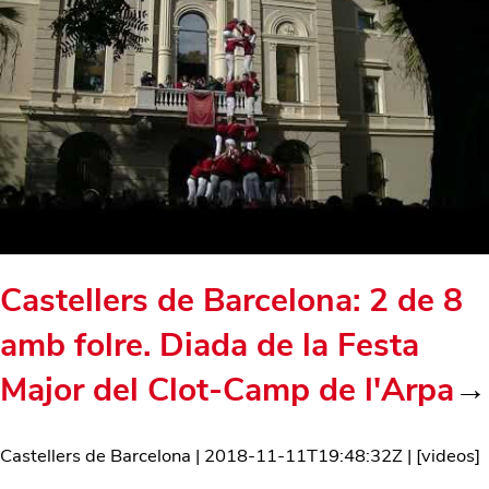
Castellers de Barcelona: 2 de 8
amb folre. Diada de la Festa
Major del Clot-Camp de l'Arpa
→
Castellers de Barcelona
|
2018-11-11T19:48:32Z
| [
videos
]