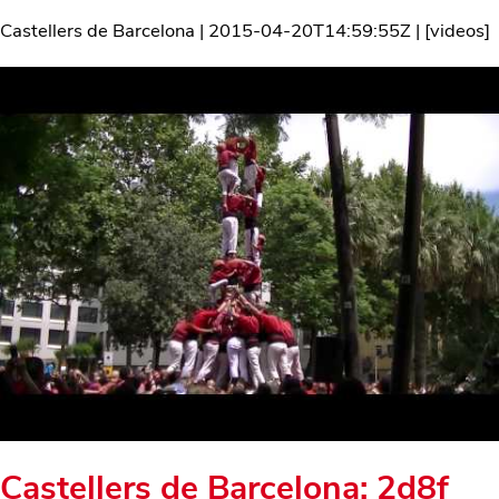
Castellers de Barcelona
|
2015-04-20T14:59:55Z
| [
videos
]
Castellers de Barcelona: 2d8f