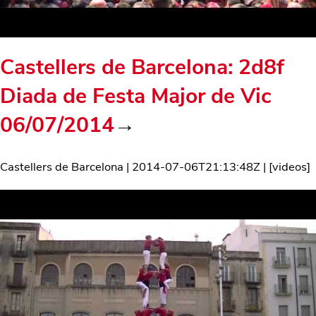
Castellers de Barcelona: 2d8f
Diada de Festa Major de Vic
06/07/2014
→
Castellers de Barcelona
|
2014-07-06T21:13:48Z
| [
videos
]