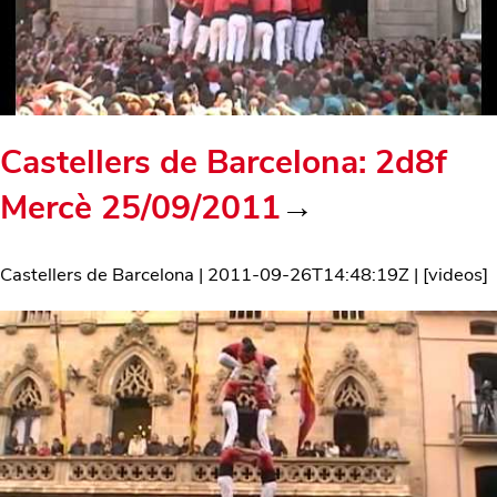
Castellers de Barcelona: 2d8f
Mercè 25/09/2011
→
Castellers de Barcelona
|
2011-09-26T14:48:19Z
| [
videos
]