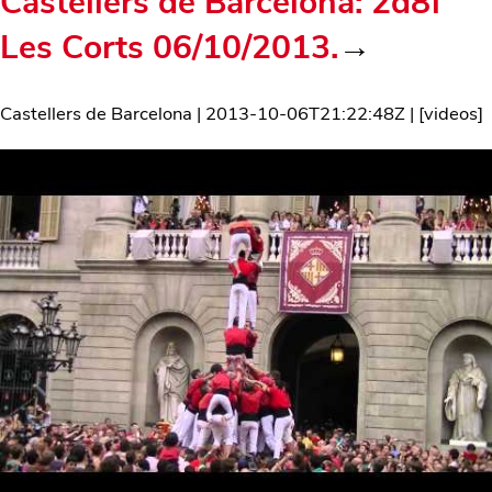
Castellers de Barcelona: 2d8f
Les Corts 06/10/2013.
→
Castellers de Barcelona
|
2013-10-06T21:22:48Z
| [
videos
]