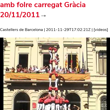
amb folre carregat Gràcia
20/11/2011
→
Castellers de Barcelona
|
2011-11-29T17:02:21Z
| [
videos
]