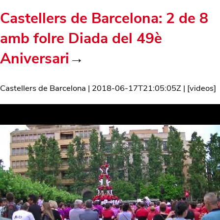
Castellers de Barcelona: 2 de 8
amb folre Diada del 49è
Aniversari
→
Castellers de Barcelona
|
2018-06-17T21:05:05Z
| [
videos
]