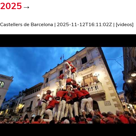
2025
→
Castellers de Barcelona
|
2025-11-12T16:11:02Z
| [
videos
]