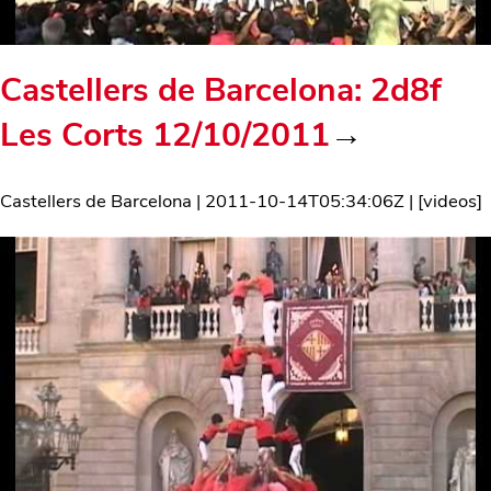
Castellers de Barcelona: 2d8f
Les Corts 12/10/2011
→
Castellers de Barcelona
|
2011-10-14T05:34:06Z
| [
videos
]