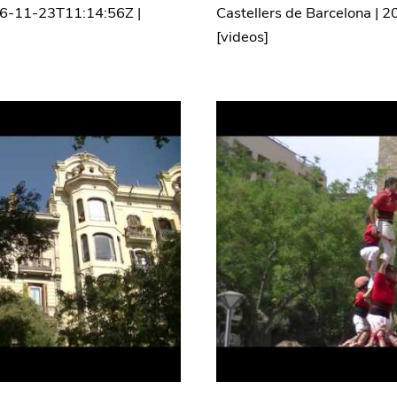
6-11-23T11:14:56Z
|
Castellers de Barcelona
|
2
[
videos
]