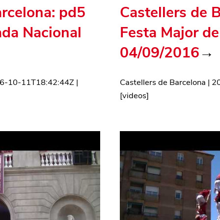
arcelona: pd5
Castellers de 
iada Nacional
Festa Major de
04/09/2016
→
6-10-11T18:42:44Z
|
Castellers de Barcelona
|
2
[
videos
]