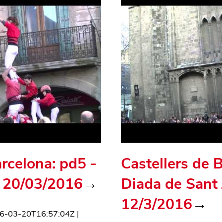
arcelona: pd5 -
Castellers de 
 20/03/2016
→
Diada de Sant 
12/3/2016
→
6-03-20T16:57:04Z
|