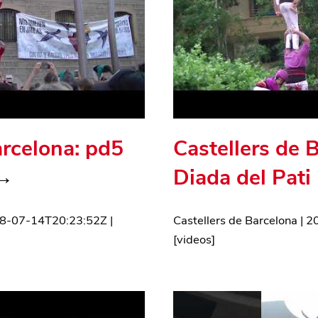
arcelona: pd5
Castellers de 
→
Diada del Pati
8-07-14T20:23:52Z
|
Castellers de Barcelona
|
2
[
videos
]