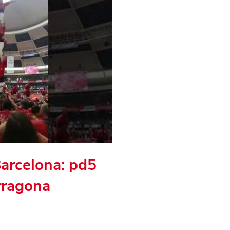
Barcelona: pd5
rragona