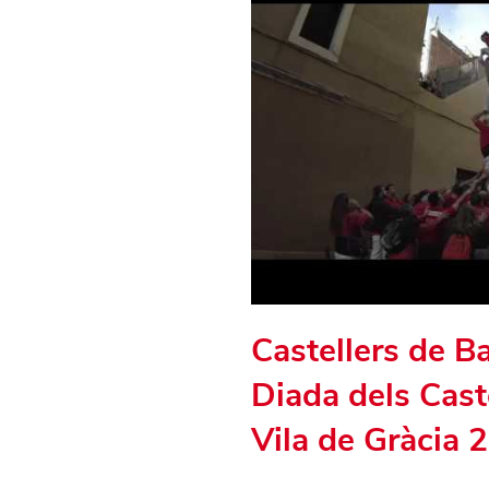
Castellers de B
Diada dels Caste
Vila de Gràcia 