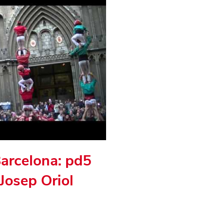
Barcelona: pd5
Josep Oriol