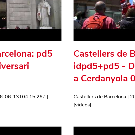
arcelona: pd5
Castellers de 
iversari
idpd5+pd5 - D
a Cerdanyola 
6-06-13T04:15:26Z
|
Castellers de Barcelona
|
2
[
videos
]