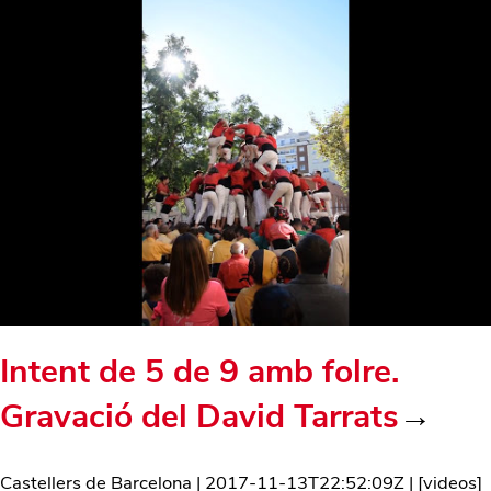
Intent de 5 de 9 amb folre.
Gravació del David Tarrats
→
Castellers de Barcelona
|
2017-11-13T22:52:09Z
| [
videos
]