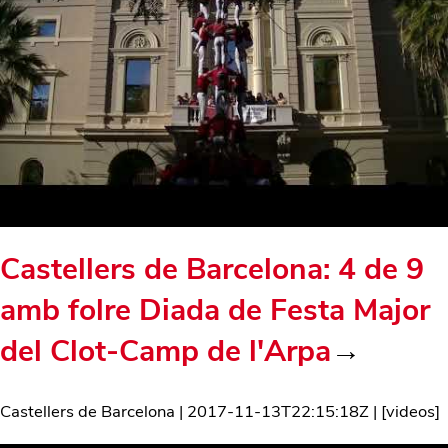
Castellers de Barcelona: 4 de 9
amb folre Diada de Festa Major
del Clot-Camp de l'Arpa
→
Castellers de Barcelona
|
2017-11-13T22:15:18Z
| [
videos
]