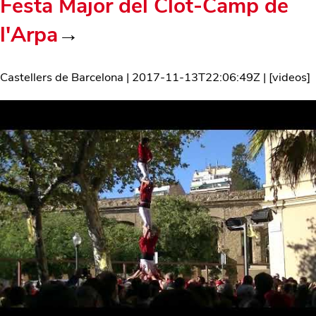
Festa Major del Clot-Camp de
l'Arpa
→
Castellers de Barcelona
|
2017-11-13T22:06:49Z
| [
videos
]