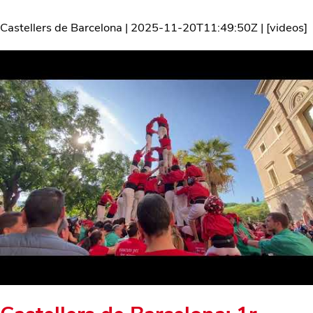
Castellers de Barcelona
|
2025-11-20T11:49:50Z
| [
videos
]