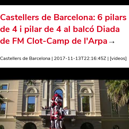
Castellers de Barcelona: 6 pilars
de 4 i pilar de 4 al balcó Diada
de FM Clot-Camp de l'Arpa
→
Castellers de Barcelona
|
2017-11-13T22:16:45Z
| [
videos
]