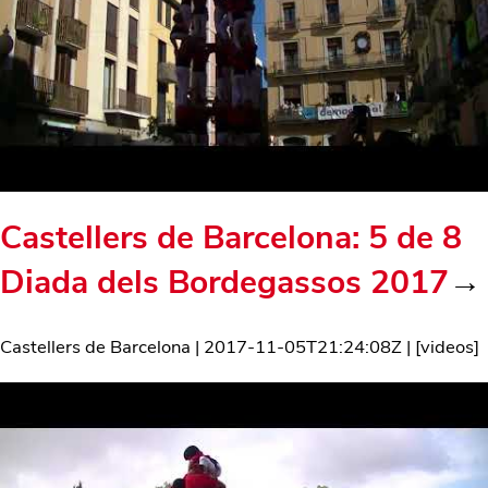
Castellers de Barcelona: 5 de 8
Diada dels Bordegassos 2017
→
Castellers de Barcelona
|
2017-11-05T21:24:08Z
| [
videos
]