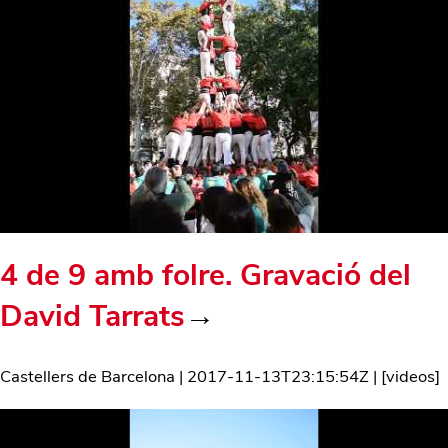
4 de 9 amb folre. Gravació del
David Tarrats
→
Castellers de Barcelona
|
2017-11-13T23:15:54Z
| [
videos
]