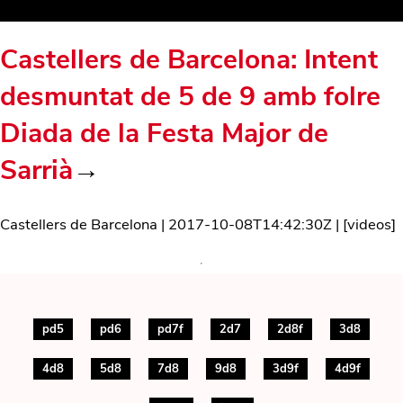
Castellers de Barcelona: Intent
desmuntat de 5 de 9 amb folre
Diada de la Festa Major de
Sarrià
→
Castellers de Barcelona
|
2017-10-08T14:42:30Z
| [
videos
]
pd5
pd6
pd7f
2d7
2d8f
3d8
4d8
5d8
7d8
9d8
3d9f
4d9f