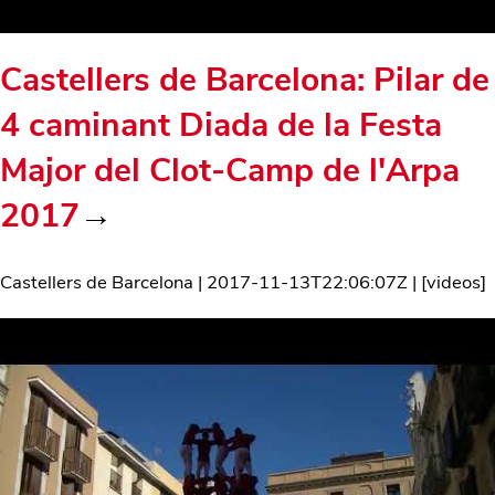
Castellers de Barcelona: Pilar de
4 caminant Diada de la Festa
Major del Clot-Camp de l'Arpa
2017
→
Castellers de Barcelona
|
2017-11-13T22:06:07Z
| [
videos
]