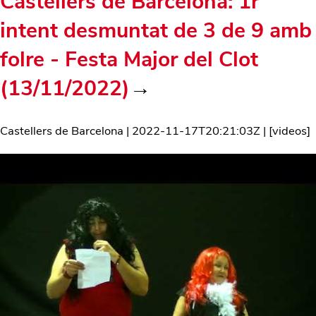
Castellers de Barcelona: 1r
intent desmuntat de 3 de 9 amb
folre - Festa Major del Clot
(13/11/2022)
→
Castellers de Barcelona
|
2022-11-17T20:21:03Z
| [
videos
]