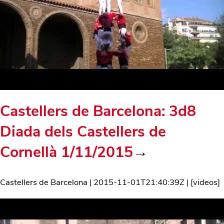
Castellers de Barcelona: 3d8
Diada dels Castellers de
Cornellà 1/11/2015
→
Castellers de Barcelona
|
2015-11-01T21:40:39Z
| [
videos
]