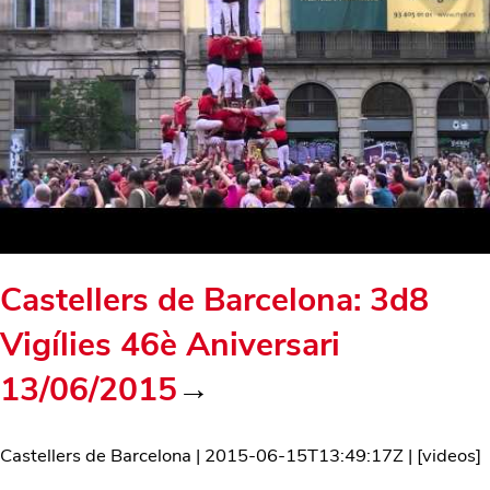
Castellers de Barcelona: 3d8
Vigílies 46è Aniversari
13/06/2015
→
Castellers de Barcelona
|
2015-06-15T13:49:17Z
| [
videos
]