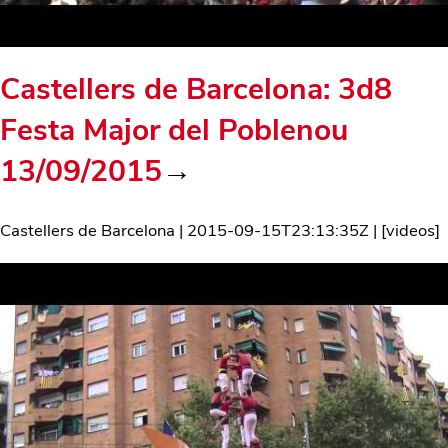
Castellers de Barcelona: 3d8
Festa Major del Poblenou
13/09/2015
→
Castellers de Barcelona
|
2015-09-15T23:13:35Z
| [
videos
]