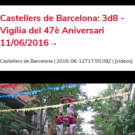
Castellers de Barcelona: 3d8 -
Vigília del 47è Aniversari
11/06/2016
→
Castellers de Barcelona
|
2016-06-12T17:55:09Z
| [
videos
]