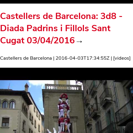
Castellers de Barcelona: 3d8 -
Diada Padrins i Fillols Sant
Cugat 03/04/2016
→
Castellers de Barcelona
|
2016-04-03T17:34:55Z
| [
videos
]